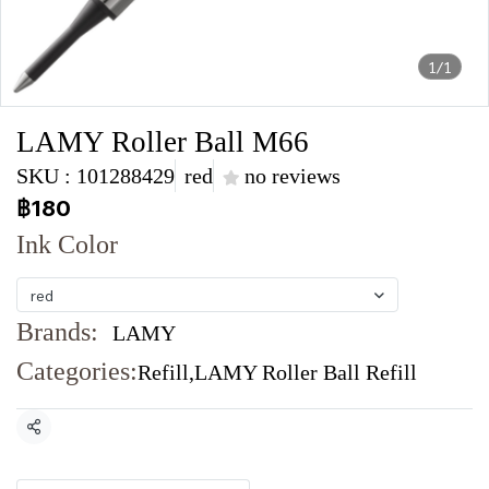
1/1
LAMY Roller Ball M66
SKU : 101288429
red
no reviews
฿180
Ink Color
red
Brands:
LAMY
Categories:
Refill
,
LAMY Roller Ball Refill
Share