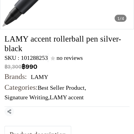
1/4
LAMY accent rollerball pen silver-
black
SKU : 101288253
no reviews
฿990
฿3,300
Brands:
LAMY
Categories:
Best Seller Product
,
Signature Writing
,
LAMY accent
Share