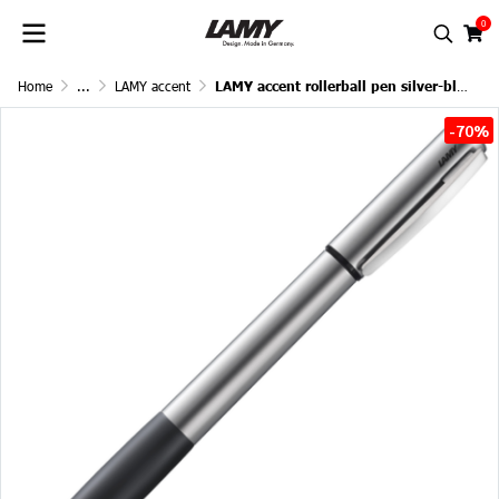
0
Home
...
LAMY accent
LAMY accent rollerball pen silver-black
-70%