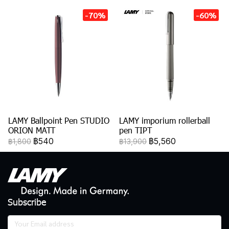
-70%
-60%
LAMY Ballpoint Pen STUDIO
LAMY imporium rollerball
ORION MATT
pen TIPT
฿540
฿5,560
฿1,800
฿13,900
Subscribe