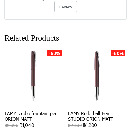
Review
Related Products
-60%
-50%
LAMY studio fountain pen
LAMY Rollerball Pen
ORION MATT
STUDIO ORION MATT
฿1,040
฿1,200
฿2,600
฿2,400