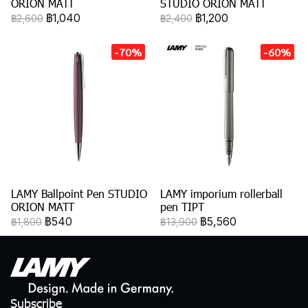
ORION MATT
STUDIO ORION MATT
฿1,040
฿1,200
฿2,600
฿2,400
-70%
-60%
LAMY Ballpoint Pen STUDIO
LAMY imporium rollerball
ORION MATT
pen TIPT
฿540
฿5,560
฿1,800
฿13,900
Subscribe