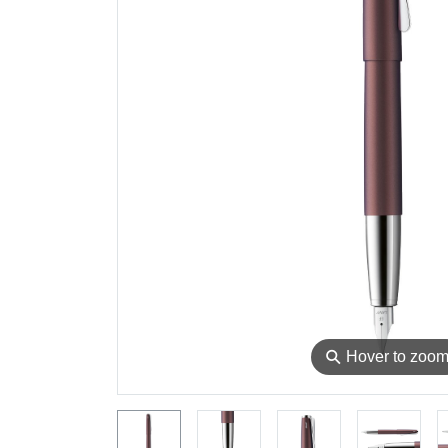
⚲
Hover to zoo