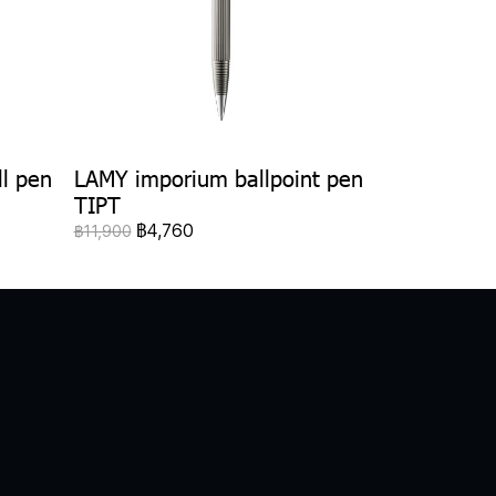
ll pen
LAMY imporium ballpoint pen
TIPT
฿4,760
฿11,900