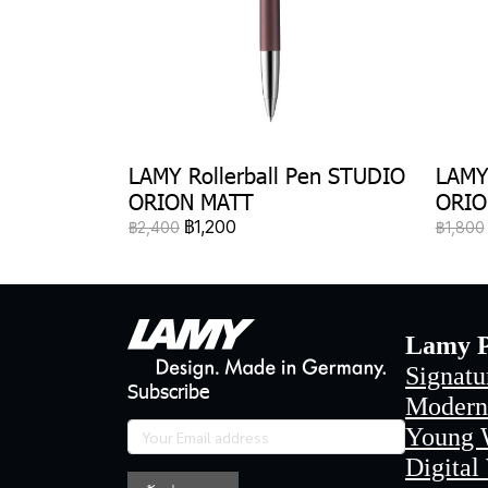
LAMY Rollerball Pen STUDIO
LAMY
ORION MATT
ORIO
฿1,200
฿2,400
฿1,800
Lamy P
Signatu
Subscribe
Modern
Young 
Digital