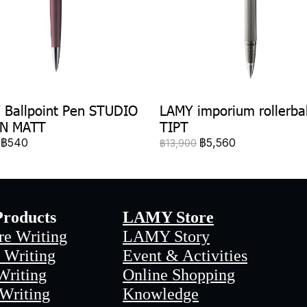
 Ballpoint Pen STUDIO
LAMY imporium rollerba
N MATT
TIPT
฿540
฿5,560
฿13,900
roducts
LAMY Store
re Writing
LAMY Story
 Writing
Event & Activities
Writing
Online Shopping
 Writing
Knowledge