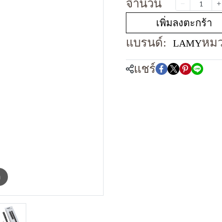
จำนวน
เพิ่มลงตะกร้า
แบรนด์:
หมว
LAMY
แชร์
m