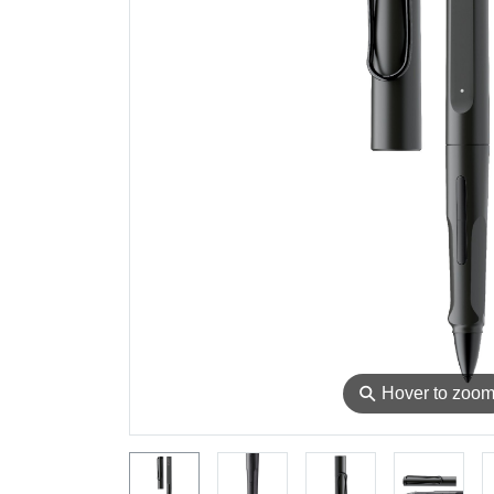
⚲
Hover to zoo