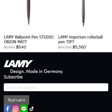
LAMY Ballpoint Pen STUDIO
LAMY imporium rollerball
ORION MATT
pen TIPT
฿540
฿5,560
฿1,800
฿13,900
Subscribe
รับข่าวสาร