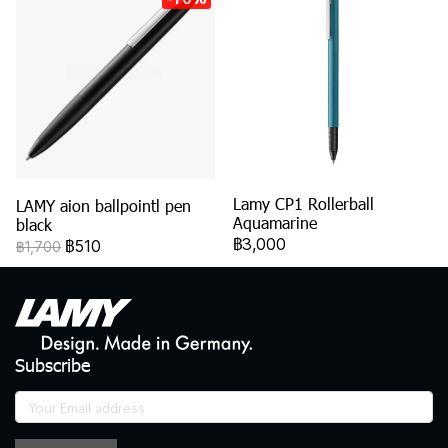
Lamy CP1 Rollerball
LAMY aion ballpointl pen
Aquamarine
black
฿3,000
฿510
฿1,700
Subscribe