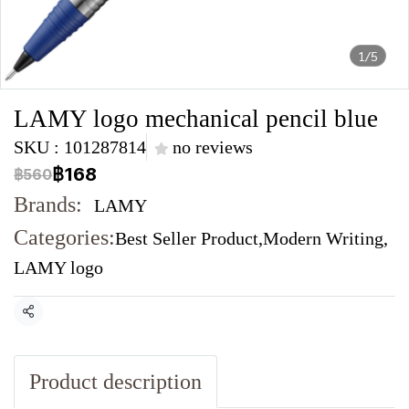
1/5
LAMY logo mechanical pencil blue
SKU : 101287814
no reviews
฿168
฿560
Brands:
LAMY
Categories:
Best Seller Product
,
Modern Writing
,
LAMY logo
Share
Product description