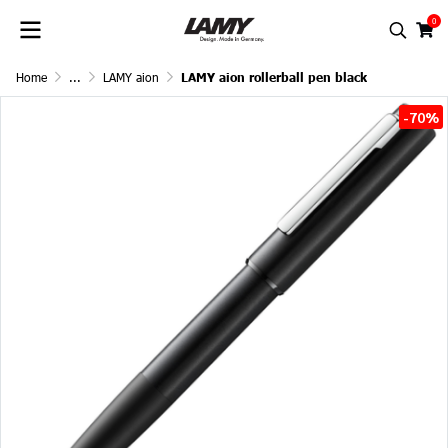
0
Home
...
LAMY aion
LAMY aion rollerball pen black
-70%