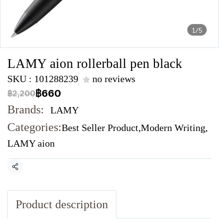
1/5
LAMY aion rollerball pen black
SKU : 101288239
no reviews
฿660
฿2,200
Brands:
LAMY
Categories:
Best Seller Product
,
Modern Writing
,
LAMY aion
Share
Product description