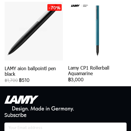
-70%
Lamy CP1 Rollerball
LAMY aion ballpointl pen
Aquamarine
black
฿3,000
฿510
฿1,700
Subscribe