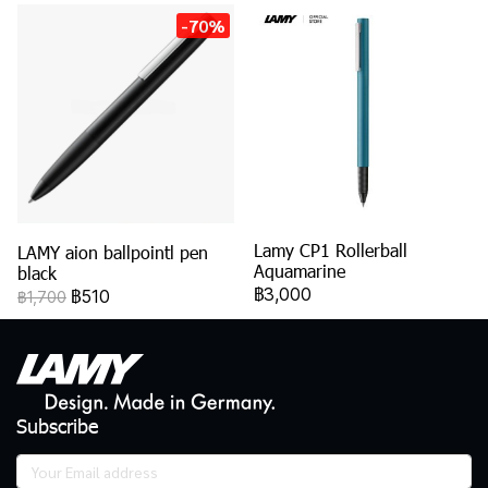
-70%
Lamy CP1 Rollerball
LAMY aion ballpointl pen
Aquamarine
black
฿3,000
฿510
฿1,700
Subscribe