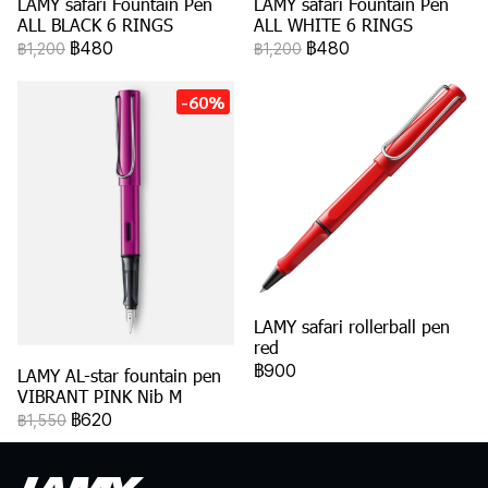
LAMY safari Fountain Pen
LAMY safari Fountain Pen
ALL BLACK 6 RINGS
ALL WHITE 6 RINGS
฿480
฿480
฿1,200
฿1,200
-60%
LAMY safari rollerball pen
red
฿900
LAMY AL-star fountain pen
VIBRANT PINK Nib M
฿620
฿1,550