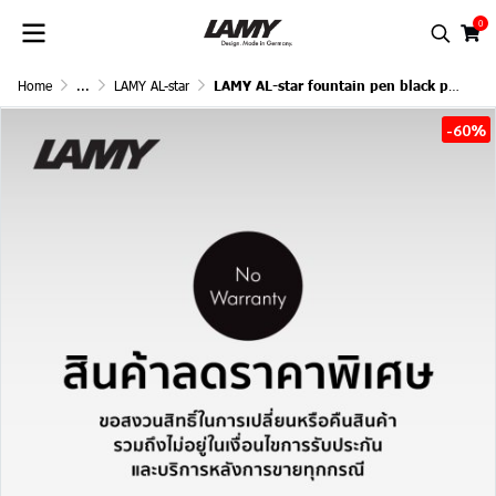
0
Home
...
LAMY AL-star
LAMY AL-star fountain pen black purple
-60%