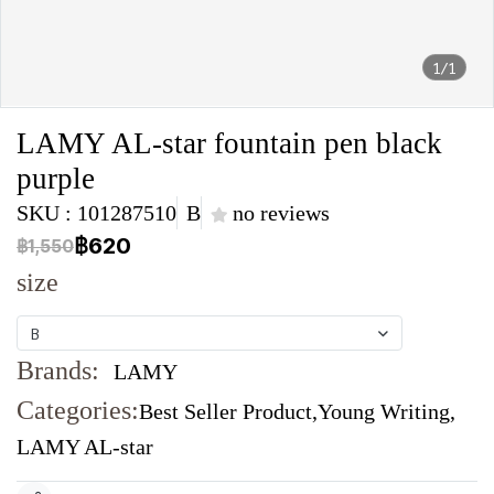
1/1
LAMY AL-star fountain pen black
purple
SKU : 101287510
B
no reviews
฿620
฿1,550
size
B
Brands:
LAMY
Categories:
Best Seller Product
,
Young Writing
,
LAMY AL-star