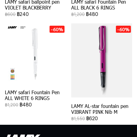
LAMY safari ballpoint pen
LAMY safari Fountain Pen
VIOLET BLACKBERRY
ALL BLACK 6 RINGS
฿240
฿480
฿600
฿1,200
-60%
-60%
LAMY safari Fountain Pen
ALL WHITE 6 RINGS
฿480
฿1,200
LAMY AL-star fountain pen
VIBRANT PINK Nib M
฿620
฿1,550