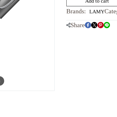
Add to cart
Brands:
Cate
LAMY
Share
m