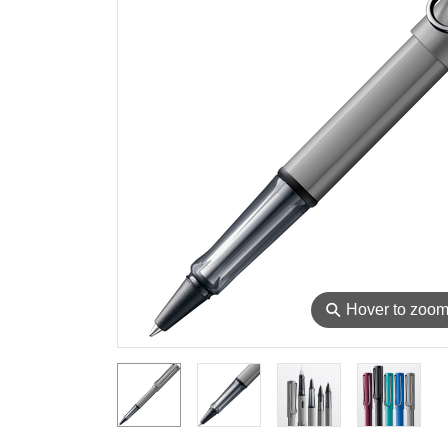
⚲
Hover to zoo