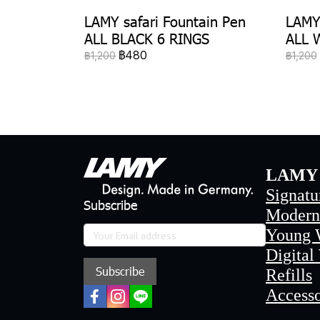
LAMY safari Fountain Pen
LAMY 
ALL BLACK 6 RINGS
ALL 
฿480
฿1,200
฿1,200
LAMY 
Signatu
Subscribe
Modern
Young 
Digital
Subscribe
Refills
Accesso