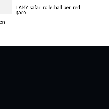
LAMY safari rollerball pen red
฿900
pen