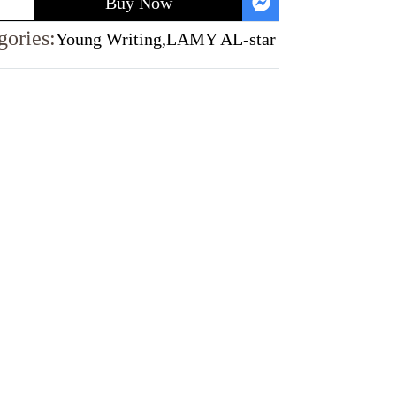
Buy Now
gories:
Young Writing
,
LAMY AL-star