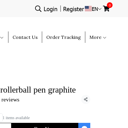
0
Login
Register
EN
Contact Us
Order Tracking
More
llerball pen graphite
 reviews
Share
1 items available