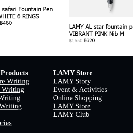
safari Fountain Pen
WHITE 6 RINGS
฿480
LAMY AL-star fountain 
VIBRANT PINK Nib M
฿620
฿1,550
Products
LAMY Store
re Writing
LAMY Story
 Writing
Event & Activities
Writing
Online Shopping
 Writing
LAMY Store
LAMY Club
ries