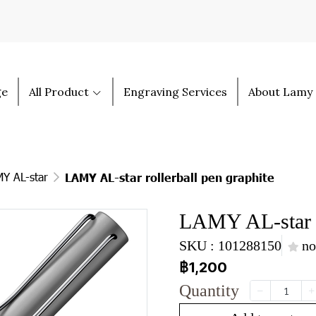
ge
All Product
Engraving Services
About Lamy
Y AL-star
LAMY AL-star rollerball pen graphite
LAMY AL-star ro
SKU : 101288150
no
฿1,200
Quantity