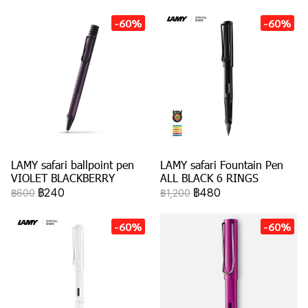
-60%
-60%
LAMY safari ballpoint pen
LAMY safari Fountain Pen
VIOLET BLACKBERRY
ALL BLACK 6 RINGS
฿240
฿480
฿600
฿1,200
-60%
-60%