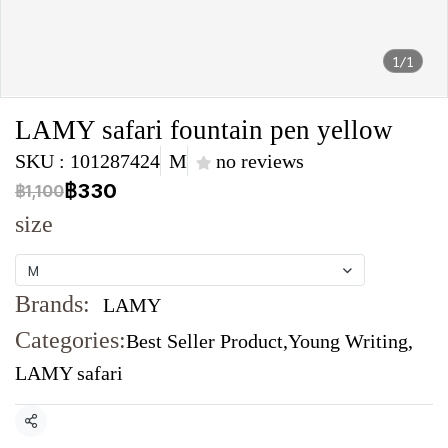
1/1
LAMY safari fountain pen yellow
SKU : 101287424
M
no reviews
฿330
฿1,100
size
M
Brands:
LAMY
Categories:
Best Seller Product
,
Young Writing
,
LAMY safari
Share