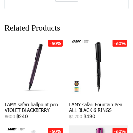
Related Products
-60%
-60%
LAMY safari ballpoint pen
LAMY safari Fountain Pen
VIOLET BLACKBERRY
ALL BLACK 6 RINGS
฿240
฿480
฿600
฿1,200
-60%
-60%