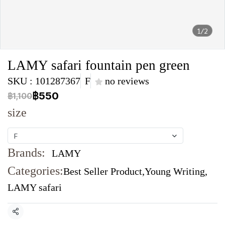
1/2
LAMY safari fountain pen green
SKU : 101287367
F
no reviews
฿550
฿1,100
size
F
Brands:
LAMY
Categories:
Best Seller Product
,
Young Writing
,
LAMY safari
Share