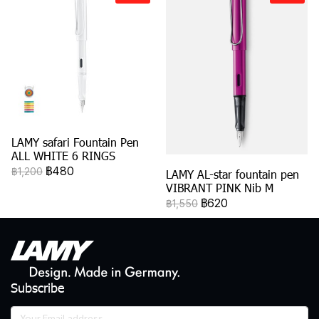
LAMY safari Fountain Pen
ALL WHITE 6 RINGS
฿480
฿1,200
LAMY AL-star fountain pen
VIBRANT PINK Nib M
฿620
฿1,550
Subscribe