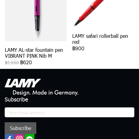
LAMY safari rollerball pen
red
฿900
LAMY AL-star fountain pen
VIBRANT PINK Nib M
฿620
฿1,550
Subscribe
Subscribe