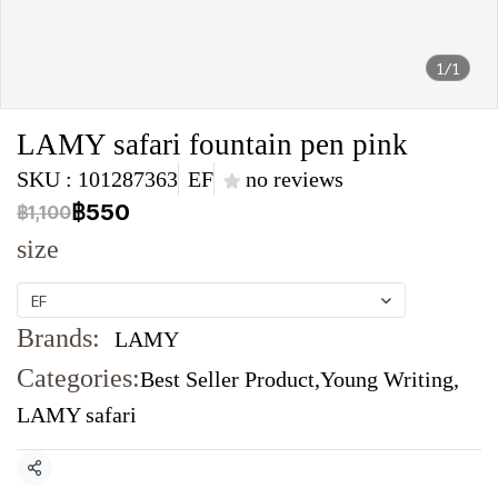
1/1
LAMY safari fountain pen pink
SKU : 101287363
EF
no reviews
฿550
฿1,100
size
EF
Brands:
LAMY
Categories:
Best Seller Product
,
Young Writing
,
LAMY safari
Share