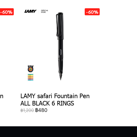
-60%
-60%
en
LAMY safari Fountain Pen
ALL BLACK 6 RINGS
฿480
฿1,200