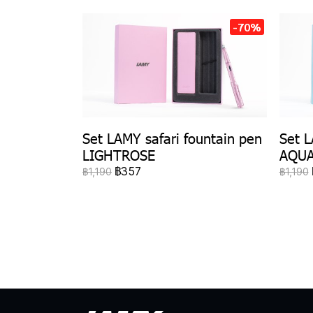
-70%
Set L
Set LAMY safari fountain pen
AQU
LIGHTROSE
฿357
฿1,190
฿1,190