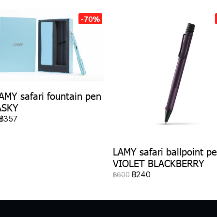
-70%
AMY safari fountain pen
ASKY
฿357
LAMY safari ballpoint p
VIOLET BLACKBERRY
฿240
฿600