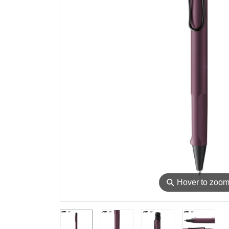
⚲
Hover to zoo