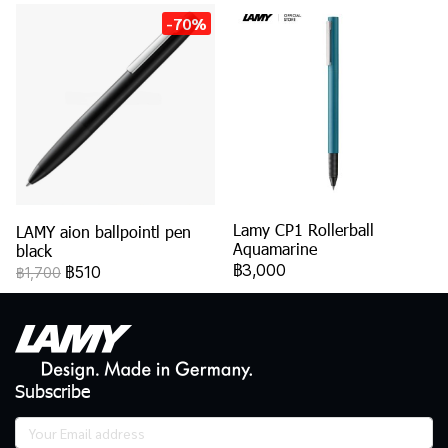
-70%
Lamy CP1 Rollerball
LAMY aion ballpointl pen
Aquamarine
black
฿3,000
฿510
฿1,700
Subscribe