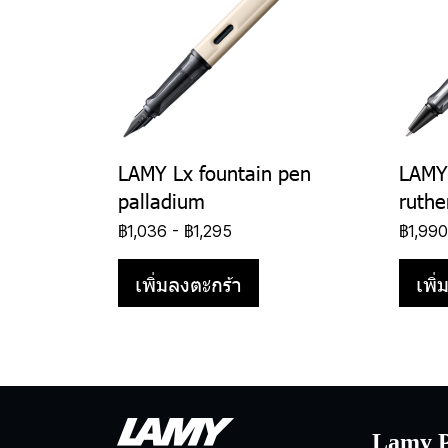
LAMY Lx fountain pen
LAMY 
palladium
ruth
฿1,036
-
฿1,295
฿1,99
เพิ่มลงตะกร้า
เพิ
Lamy P