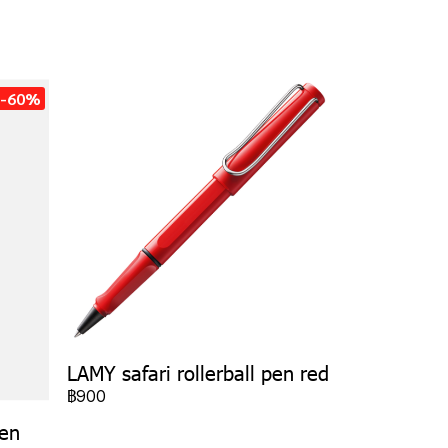
-60%
LAMY safari rollerball pen red
฿900
pen