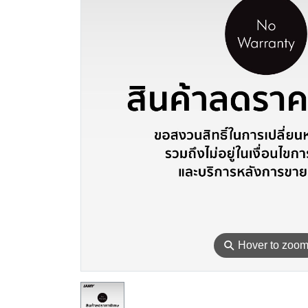
⚲
Hover to zoo