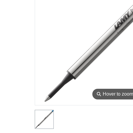
⚲
Hover to zoo