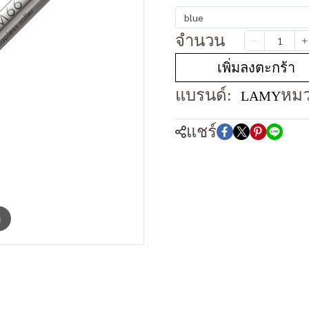
blue
จำนวน
เพิ่มลงตะกร้า
แบรนด์:
หมว
LAMY
แชร์
m