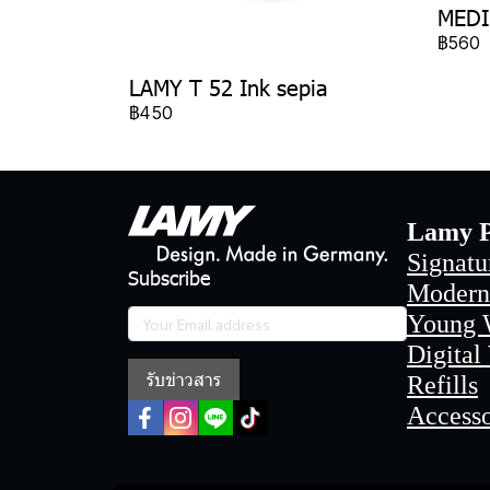
MEDI
฿560
LAMY T 52 Ink sepia
฿450
Lamy P
Signatu
Subscribe
Modern
Young 
Digital
รับข่าวสาร
Refills
Accesso